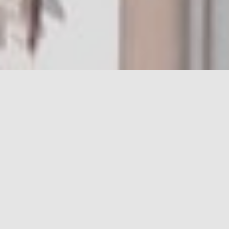
Votre chien est un membre de votre famille, et partir
en vacances peut être difficile pour vous deux.
Cependant, avec un peu de préparation, vous pouvez
préparer votre chien à la réussite avant de partir. Cela
fait plus de 15 ans que je travaille au contact des
canidés en tant qu’éducatrice pour chien mais aussi
en tant que promeneuse pour chien. J’étudie le
comportement canin et la psychologie, et avec mon
expérience, je vous partage une préparation pour les