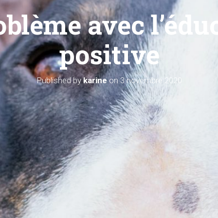
oblème avec l’édu
positive
Published by
karine
on
3 novembre 2020