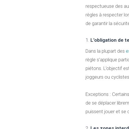
respectueuse des autr
règles à respecter l
de garantir la sécurit
1.
L’obligation de t
Dans la plupart des
e
règle s’applique part
piétons. L’objectif es
joggeurs ou cyclistes
Exceptions : Certain
de se déplacer libre
puissent jouer et se 
2.
Les zones interd