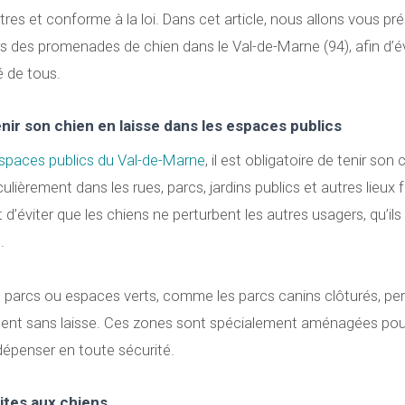
es et conforme à la loi. Dans cet article, nous allons vous pré
ors des promenades de chien dans le Val-de-Marne (94), afin d’é
é de tous.
enir son chien en laisse dans les espaces publics
spaces publics du Val-de-Marne
, il est obligatoire de tenir son
iculièrement dans les rues, parcs, jardins publics et autres lieux
t d’éviter que les chiens ne perturbent les autres usagers, qu’ils
.
s parcs ou espaces verts, comme les parcs canins clôturés, pe
ment sans laisse. Ces zones sont spécialement aménagées pou
dépenser en toute sécurité.
ites aux chiens