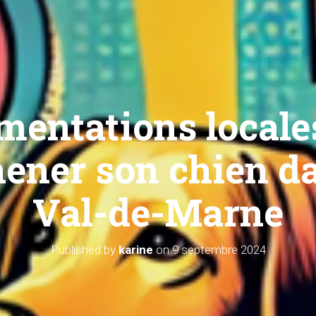
mentations locale
ener son chien da
Val-de-Marne
Published by
karine
on
9 septembre 2024