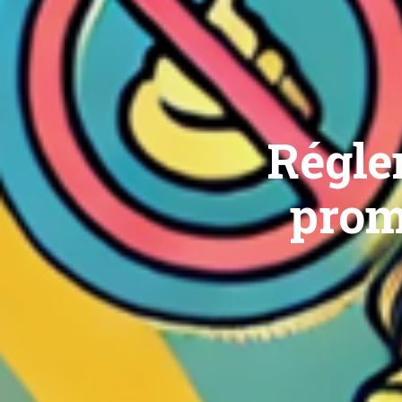
Régle
prom