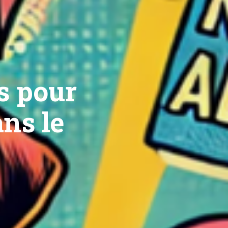
s pour
ns le